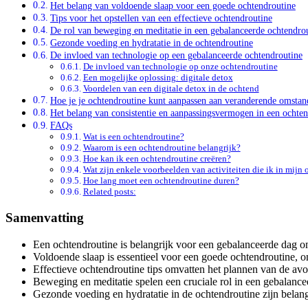
Het belang van voldoende slaap voor een goede ochtendroutine
Tips voor het opstellen van een effectieve ochtendroutine
De rol van beweging en meditatie in een gebalanceerde ochtendro
Gezonde voeding en hydratatie in de ochtendroutine
De invloed van technologie op een gebalanceerde ochtendroutine
De invloed van technologie op onze ochtendroutine
Een mogelijke oplossing: digitale detox
Voordelen van een digitale detox in de ochtend
Hoe je je ochtendroutine kunt aanpassen aan veranderende omsta
Het belang van consistentie en aanpassingsvermogen in een ochten
FAQs
Wat is een ochtendroutine?
Waarom is een ochtendroutine belangrijk?
Hoe kan ik een ochtendroutine creëren?
Wat zijn enkele voorbeelden van activiteiten die ik in mij
Hoe lang moet een ochtendroutine duren?
Related posts:
Samenvatting
Een ochtendroutine is belangrijk voor een gebalanceerde dag om
Voldoende slaap is essentieel voor een goede ochtendroutine, om
Effectieve ochtendroutine tips omvatten het plannen van de av
Beweging en meditatie spelen een cruciale rol in een gebalanc
Gezonde voeding en hydratatie in de ochtendroutine zijn belan