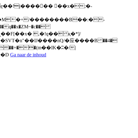
q��x�ZM~�
c��
ܢ��F[��R�ZM~�D
Ga naar de inhoud