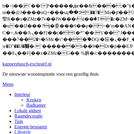
b�>j��)΄��!P�����ԫ��&���;�"k��B�޶�}��������p�SVT�(w��ę��!j�����
m��@J����nQ+���պ��כ��7�Ma�jf��J��ͱ4j���Ѳ�
撆R��x�ZMz�7v��IW���/d��ٞ�Тז�c�ZM~�ji�� ߒ��sQz�����Ԡ��DW��3�De�n"��M�+/��������B��:�-
�u��IJ���7j�委���9��p�=�'m��AN�ޭ�=
Ϲ�+,&��Ὰܢ��F[��(�1�*"�� ϒ��"J����ԧ�����<�;�b"�� ���"j�����ܢ��F[��x� ,�!q�� қ�*]/
���؝�2��7�SMc�s"���ޭ�DQ/�应�ܢ��F_��!� :�s"�� ����7`��������F��+�SVT�n"��IJ����nQ/�应����B ��4�
w�D"��IJ�׭�-`������S��9�Dr�ji��EJ߅��gJ�应��矁[��x�ZM~�n"��IB؃��!'����Тѕ��+��(m��IK�ʭ�/|
kuppersbusch-exclusief.nl
De nieuwste wooninspiratie voor een gezellig thuis
Menu
Interieur
Keuken
Badkamer
Lokale gidsen
Raamdecoratie
Tuin
Energie besparen
Lifestyle