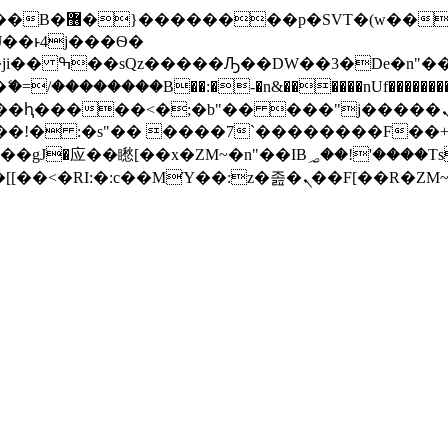
� ��x�;�-
/��������B��:�-�n&������nUf���������
��ϐܢ��F[��x�ZMz�G�� %嬩�/c��������[[��<�RI:�:c��MΎ��:z�졾�