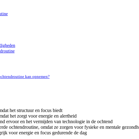
utine
ndigheden
droutine
n ochtendroutine kan opnemen?
dat het structuur en focus biedt
dat het zorgt voor energie en alertheid
ond ervoor en het vermijden van technologie in de ochtend
eerde ochtendroutine, omdat ze zorgen voor fysieke en mentale gezondh
grijk voor energie en focus gedurende de dag