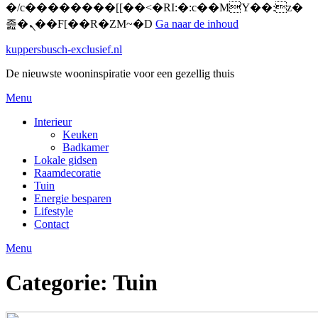
�/c��������[[��<�RI:�:c��MΎ��:z�
졾�ܢ��F[��R�ZM~�D
Ga naar de inhoud
kuppersbusch-exclusief.nl
De nieuwste wooninspiratie voor een gezellig thuis
Menu
Interieur
Keuken
Badkamer
Lokale gidsen
Raamdecoratie
Tuin
Energie besparen
Lifestyle
Contact
Menu
Categorie:
Tuin