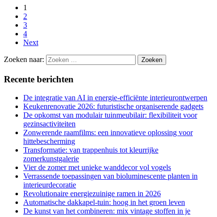
1
2
3
4
Next
Zoeken naar:
Recente berichten
De integratie van AI in energie-efficiënte interieurontwerpen
Keukenrenovatie 2026: futuristische organiserende gadgets
De opkomst van modulair tuinmeubilair: flexibiliteit voor
gezinsactiviteiten
Zonwerende raamfilms: een innovatieve oplossing voor
hittebescherming
Transformatie: van trappenhuis tot kleurrijke
zomerkunstgalerie
Vier de zomer met unieke wanddecor vol vogels
Verrassende toepassingen van bioluminescente planten in
interieurdecoratie
Revolutionaire energiezuinige ramen in 2026
Automatische dakkapel-tuin: hoog in het groen leven
De kunst van het combineren: mix vintage stoffen in je