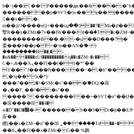
b�>j��)΄��!P�����ԫ��&���;�"k��B
��������p�SVT�(w��ę��!j���
��x�;�-
m��@J����nQ+���պ��כ��7�Ma�jf��J��ͱ4j���Ѳ�
撆R��x�ZMz�7v��IW���/d��ٞ�Тז�c�ZM~�ji�� ߒ��sQz�����Ԡ��DW��3�De�n"��M�+/
��������B��:�-�u��IJ���7j�
委���9��p�=�'m��AN�ޭ�=/
��������B��:�-
�n&������nUf���������q��x�ZM~�
c��
Ϲ�+,&��Ὰܢ��F[��(�1�*"��
ϒ��"J����ԧ�����<�;�b"�� ���"j��
,�!q�� қ�*]/
���؝�2��7�SMc�s"���ޭ�DQ/�应
�ܢ��F_��!� :�s"��
����7`��������F��+�SVT�n"��IJ�
�应����B ��4�
w�D"��IJ�׭�-`������S��9�Dr�ji��EJ߅��gJ�
应��
矁[��x�ZM~�n"��IB؃��!'����Тѕ��+��(m��IK�ʭ�/|
��ϐܢ��F[��x�ZMz�G�� %嬩