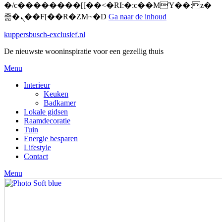
�/c��������[[��<�RI:�:c��MΎ��:z�
졾�ܢ��F[��R�ZM~�D
Ga naar de inhoud
kuppersbusch-exclusief.nl
De nieuwste wooninspiratie voor een gezellig thuis
Menu
Interieur
Keuken
Badkamer
Lokale gidsen
Raamdecoratie
Tuin
Energie besparen
Lifestyle
Contact
Menu