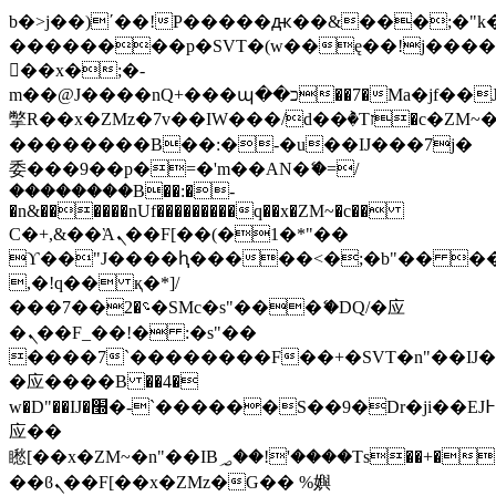
b�>j��)΄��!P�����ԫ��&���;�"k��B
��������p�SVT�(w��ę��!j���
��x�;�-
m��@J����nQ+���պ��כ��7�Ma�jf��J��ͱ4j���Ѳ�
撆R��x�ZMz�7v��IW���/d��ٞ�Тז�c�ZM~�ji�� ߒ��sQz�����Ԡ��DW��3�De�n"��M�+/
��������B��:�-�u��IJ���7j�
委���9��p�=�'m��AN�ޭ�=/
��������B��:�-
�n&������nUf���������q��x�ZM~�
c��
Ϲ�+,&��Ὰܢ��F[��(�1�*"��
ϒ��"J����ԧ�����<�;�b"�� ���"j��
,�!q�� қ�*]/
���؝�2��7�SMc�s"���ޭ�DQ/�应
�ܢ��F_��!� :�s"��
����7`��������F��+�SVT�n"��IJ�
�应����B ��4�
w�D"��IJ�׭�-`������S��9�Dr�ji��EJ߅��gJ�
应��
矁[��x�ZM~�n"��IB؃��!'����Тѕ��+��(m��IK�ʭ�/|
��ϐܢ��F[��x�ZMz�G�� %嬩