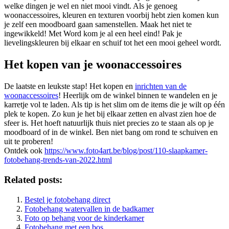
welke dingen je wel en niet mooi vindt. Als je genoeg
woonaccessoires, kleuren en texturen voorbij hebt zien komen kun
je zelf een moodboard gaan samenstellen. Maak het niet te
ingewikkeld! Met Word kom je al een heel eind! Pak je
lievelingskleuren bij elkaar en schuif tot het een mooi geheel wordt.
Het kopen van je woonaccessoires
De laatste en leukste stap! Het kopen en
inrichten van de
woonaccessoires
! Heerlijk om de winkel binnen te wandelen en je
karretje vol te laden. Als tip is het slim om de items die je wilt op één
plek te kopen. Zo kun je het bij elkaar zetten en alvast zien hoe de
sfeer is. Het hoeft natuurlijk thuis niet precies zo te staan als op je
moodboard of in de winkel. Ben niet bang om rond te schuiven en
uit te proberen!
Ontdek ook
https://www.foto4art.be/blog/post/110-slaapkamer-
fotobehang-trends-van-2022.html
Related posts:
Bestel je fotobehang direct
Fotobehang watervallen in de badkamer
Foto op behang voor de kinderkamer
Fotobehang met een bos