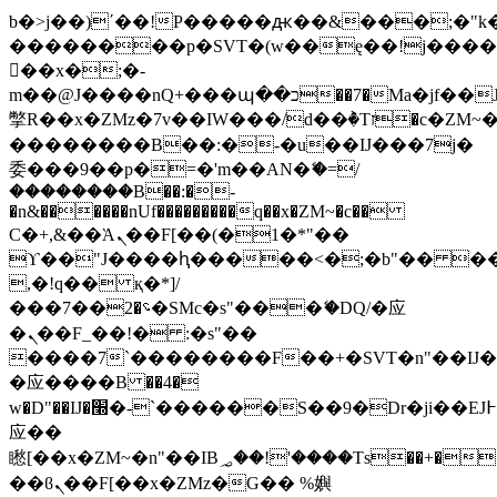
b�>j��)΄��!P�����ԫ��&���;�"k��B
��������p�SVT�(w��ę��!j���
��x�;�-
m��@J����nQ+���պ��כ��7�Ma�jf��J��ͱ4j���Ѳ�
撆R��x�ZMz�7v��IW���/d��ٞ�Тז�c�ZM~�ji�� ߒ��sQz�����Ԡ��DW��3�De�n"��M�+/
��������B��:�-�u��IJ���7j�
委���9��p�=�'m��AN�ޭ�=/
��������B��:�-
�n&������nUf���������q��x�ZM~�
c��
Ϲ�+,&��Ὰܢ��F[��(�1�*"��
ϒ��"J����ԧ�����<�;�b"�� ���"j��
,�!q�� қ�*]/
���؝�2��7�SMc�s"���ޭ�DQ/�应
�ܢ��F_��!� :�s"��
����7`��������F��+�SVT�n"��IJ�
�应����B ��4�
w�D"��IJ�׭�-`������S��9�Dr�ji��EJ߅��gJ�
应��
矁[��x�ZM~�n"��IB؃��!'����Тѕ��+��(m��IK�ʭ�/|
��ϐܢ��F[��x�ZMz�G�� %嬩