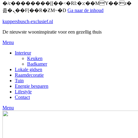
�/c��������[[��<�RI:�:c��MΎ��:z�
졾�ܢ��F[��R�ZM~�D
Ga naar de inhoud
kuppersbusch-exclusief.nl
De nieuwste wooninspiratie voor een gezellig thuis
Menu
Interieur
Keuken
Badkamer
Lokale gidsen
Raamdecoratie
Tuin
Energie besparen
Lifestyle
Contact
Menu