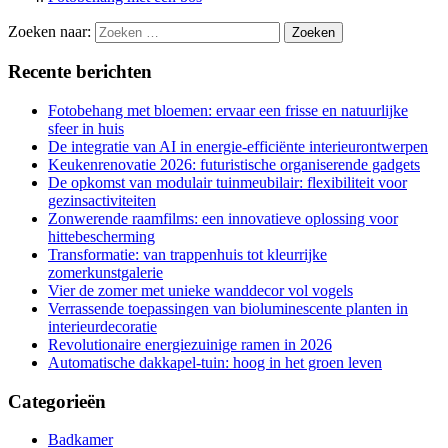
Zoeken naar:
Recente berichten
Fotobehang met bloemen: ervaar een frisse en natuurlijke
sfeer in huis
De integratie van AI in energie-efficiënte interieurontwerpen
Keukenrenovatie 2026: futuristische organiserende gadgets
De opkomst van modulair tuinmeubilair: flexibiliteit voor
gezinsactiviteiten
Zonwerende raamfilms: een innovatieve oplossing voor
hittebescherming
Transformatie: van trappenhuis tot kleurrijke
zomerkunstgalerie
Vier de zomer met unieke wanddecor vol vogels
Verrassende toepassingen van bioluminescente planten in
interieurdecoratie
Revolutionaire energiezuinige ramen in 2026
Automatische dakkapel-tuin: hoog in het groen leven
Categorieën
Badkamer