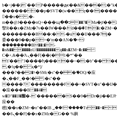
b�>j��)΄��!P�����ԫ��&���;�"k��B
��������p�SVT�(w��ę��!j���
��x�;�-
m��@J����nQ+���պ��כ��7�Ma�jf��J��ͱ4j���Ѳ�
撆R��x�ZMz�7v��IW���/d��ٞ�Тז�c�ZM~�ji�� ߒ��sQz�����Ԡ��DW��3�De�n"��M�+/
��������B��:�-�u��IJ���7j�
委���9��p�=�'m��AN�ޭ�=/
��������B��:�-
�n&������nUf���������q��x�ZM~�
c��
Ϲ�+,&��Ὰܢ��F[��(�1�*"��
ϒ��"J����ԧ�����<�;�b"�� ���"j��
,�!q�� қ�*]/
���؝�2��7�SMc�s"���ޭ�DQ/�应
�ܢ��F_��!� :�s"��
����7`��������F��+�SVT�n"��IJ�
�应����B ��4�
w�D"��IJ�׭�-`������S��9�Dr�ji��EJ߅��gJ�
应��
矁[��x�ZM~�n"��IB؃��!'����Тѕ��+��(m��IK�ʭ�/|
��ϐܢ��F[��x�ZMz�G�� %嬩