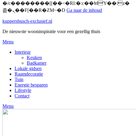
�/c��������[[��<�RI:�:c��MΎ��:z�
졾�ܢ��F[��R�ZM~�D
Ga naar de inhoud
kuppersbusch-exclusief.nl
De nieuwste wooninspiratie voor een gezellig thuis
Menu
Interieur
Keuken
Badkamer
Lokale gidsen
Raamdecoratie
Tuin
Energie besparen
Lifestyle
Contact
Menu