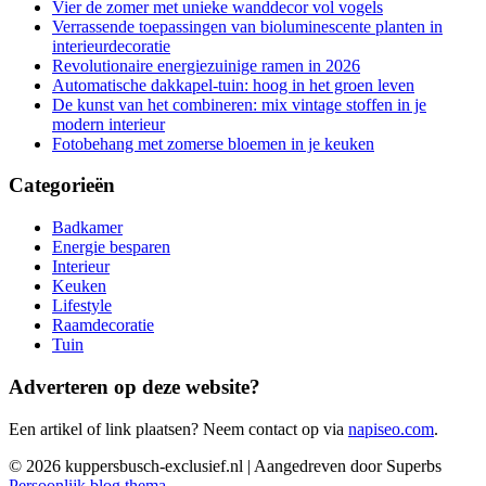
Vier de zomer met unieke wanddecor vol vogels
Verrassende toepassingen van bioluminescente planten in
interieurdecoratie
Revolutionaire energiezuinige ramen in 2026
Automatische dakkapel-tuin: hoog in het groen leven
De kunst van het combineren: mix vintage stoffen in je
modern interieur
Fotobehang met zomerse bloemen in je keuken
Categorieën
Badkamer
Energie besparen
Interieur
Keuken
Lifestyle
Raamdecoratie
Tuin
Adverteren op deze website?
Een artikel of link plaatsen? Neem contact op via
napiseo.com
.
© 2026 kuppersbusch-exclusief.nl
| Aangedreven door Superbs
Persoonlijk blog thema