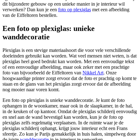
dit bijzondere gebouw op een unieke manier in je interieur wil
verwerken? Dan kun je een
foto op plexiglas
met een afbeelding
van de Eiffeltoren bestellen.
Een foto op plexiglas: unieke
wanddecoratie
Plexiglas is een stevige materiaalsoort die voor vele verschillende
doeleinden gebruikt kan worden. Wat veel mensen niet weten, is dat
plexiglas heel goed bedrukt kan worden. Met een eenvoudige tekst
of een eenvoudige afbeelding, maar ook zeker met een prachtige
foto van bijvoorbeeld de Eiffeltoren van
Nikkel Art
. Onze
hoogwaardige printer zorgt ervoor dat de foto er prachtig op komt te
staan en de glans van het plexiglas zorgt ervoor dat de afbeelding
nog mooier naar voren komt.
Een foto op plexiglas is unieke wanddecoratie. Je kunt de foto
ophangen in de woonkamer, maar ook in de slaapkamer, in de hal,
in de keuken of op kantoor. Omdat de plexiglas schilderij eenvoudig
en snel aan de wand bevestigd kan worden, kun je de foto op
plexiglas zelfs regelmatig verplaatsen. In de ruimte waar je de
plexiglas schilderij ophangt, krijgt jouw interieur echt een Frans
sfeertje. Zo kun je Parijs gemakkelijk in huis halen, simpelweg door
de juiste
wanddecoratie
in je interieur te verwerken.